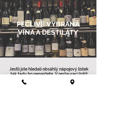
PEČLIVĚ VYBRANÁ
VÍNA A DESTILÁTY
Jestli jste hledali obsáhlý nápojový lístek
tak tady ho nenajdete. V restauraci totiž
žádný nemáme.
Víno spolu vybereme na základě Vašich
preferencí nebo tak, aby se co nejlépe
hodilo k vašemu chodu. Víno Vám dáme
ochutnat, takže pokud bychom šáhli vedle,
vybereme něco jiného.
V nabídce máme až 60 druhů prémiových
destilátů a 200 druhů vín, to nejlepší z
Francie a Itálie až po ta nejikoničtější
vinařství, ale najdete tu i to nejlepší z