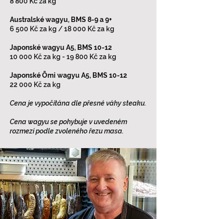
8 800 Kč za kg
Australské wagyu, BMS 8-9 a 9+
6 500 Kč za kg / 18 000 Kč za kg
Japonské wagyu A5, BMS 10-12
10 000 Kč za kg - 19 800 Kč za kg
Japonské Ōmi wagyu A5, BMS 10-12
22 000 Kč za kg
Cena je vypočítána dle přesné váhy steaku.
Cena wagyu se pohybuje v uvedeném
rozmezí
podle zvoleného řezu masa.