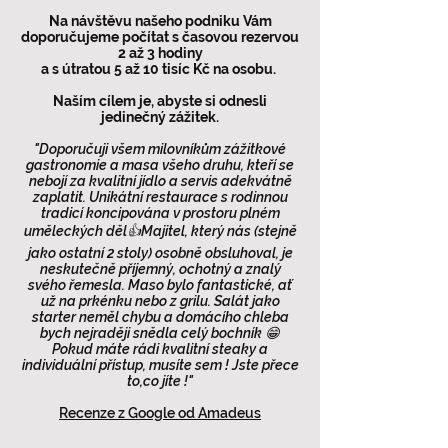
Na návštěvu našeho podniku Vám
doporučujeme počítat s časovou rezervou
2 až 3 hodiny
a s útratou 5 až 10 tisíc Kč na osobu.
Naším cílem je, abyste si odnesli
jedinečný zážitek.
"Doporučuji všem milovníkům zážitkové
gastronomie a masa všeho druhu, kteří se
nebojí za kvalitní jídlo a servis adekvátně
zaplatit. Unikátní restaurace s rodinnou
tradicí koncipována v prostoru plném
uměleckých děl👍Majitel, který nás (stejně
jako ostatní 2 stoly) osobně obsluhoval, je
neskutečně příjemný, ochotný a znalý
svého řemesla. Maso bylo fantastické, ať
už na prkénku nebo z grilu. Salát jako
starter neměl chybu a domácího chleba
bych nejraději snědla celý bochník 😁
Pokud máte rádi kvalitní steaky a
individuální přístup, musíte sem ! Jste přece
to,co jíte !"
Recenze z Google od Amadeus