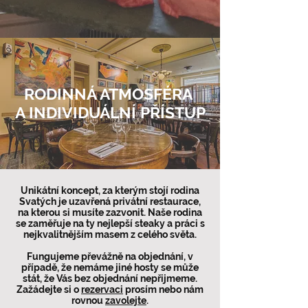
RODINNÁ ATMOSFÉRA
A INDIVIDUÁLNÍ PŘÍSTUP
Unikátní koncept, za kterým stojí rodina
Svatých je uzavřená privátní restaurace,
na kterou si musíte zazvonit. Naše rodina
se zaměřuje na ty nejlepší steaky a práci s
nejkvalitnějším masem z celého světa.
Fungujeme převážně na objednání, v
případě, že nemáme jiné hosty se může
stát, že Vás bez objednání nepřijmeme.
Zažádejte si o
rezervaci
prosím nebo nám
rovnou
zavolejte
.