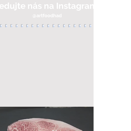
edujte nás na Instagramu
@artfoodhad