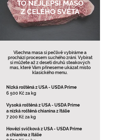
TO NEJLEPŠÍ MASO
Z CELÉHO SVĚTA
Všechna masa si pečlivě vybíráme a
prochází procesem suchého zrání. Vybírat
si můžete až z deseti druhů steakových
mas, které Vám přineseme ukázat místo
klasického menu.
Nízká roštěná z USA - USDA Prime
6 500 Kč za kg
Vysoká roštěná z USA -
USDA Prime
a nízká roštěná chianina z Itálie
7 200 Kč za kg
Hovězí svíčková z USA - USDA Prime
a chianina z Itálie