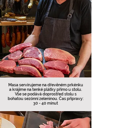
Masa servírujeme na dřevěném prkénku
a krájíme na tenké plátky přímo u stolu.
Vše se podává doprostřed stolu s
bohatou sezónní zeleninou. Čas přípravy:
30 - 40 minut